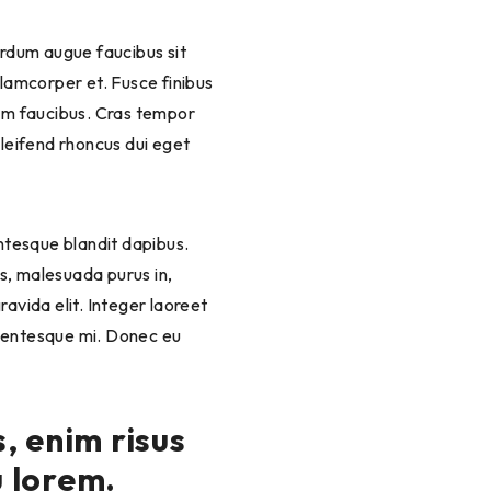
terdum augue faucibus sit
llamcorper et. Fusce finibus
um faucibus. Cras tempor
eleifend rhoncus dui eget
lentesque blandit dapibus.
s, malesuada purus in,
ravida elit. Integer laoreet
llentesque mi. Donec eu
, enim risus
u lorem.