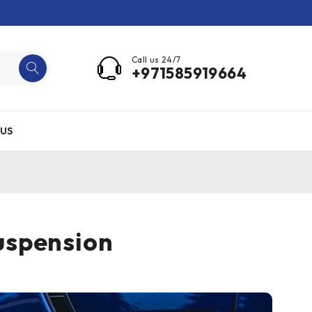
Call us 24/7
+971585919664
US
uspension