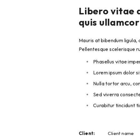
Libero vitae 
quis ullamcor
Mauris at bibendum ligula, a
Pellentesque scelerisque r
Phasellus vitae impe
Lorem ipsum dolor sit
Nulla tortor arcu, c
Sed viverra consectet
Curabitur tincidunt t
Client:
Client name