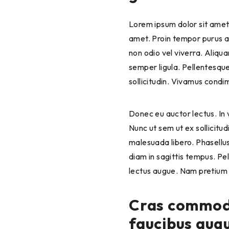
Lorem ipsum dolor sit amet,
amet. Proin tempor purus ac
non odio vel viverra. Aliq
semper ligula. Pellentesque
sollicitudin. Vivamus condi
Donec eu auctor lectus. In ve
Nunc ut sem ut ex sollicitu
malesuada libero. Phasellus
diam in sagittis tempus. P
lectus augue. Nam pretium or
Cras commodo,
faucibus augu