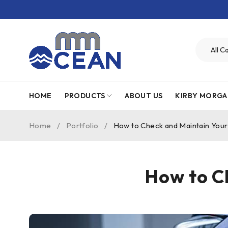
HOME
PRODUCTS
ABOUT US
KIRBY MORGA
Home
/
Portfolio
/
How to Check and Maintain You
How to C