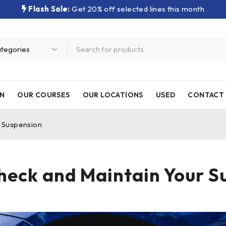
Flash Sale:
Get 20% off selected lines this month
N
OUR COURSES
OUR LOCATIONS
USED
CONTACT 
r Suspension
heck and Maintain Your S