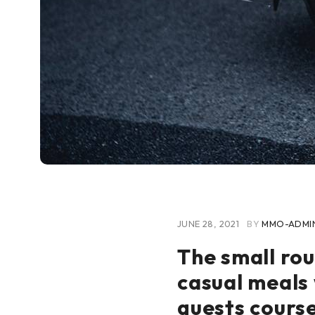
JUNE 28, 2021
BY
MMO-ADMI
The small rou
casual meals 
guests cours