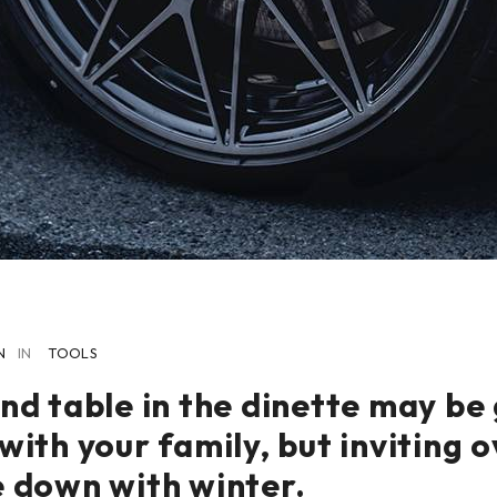
N
IN
TOOLS
nd table in the dinette may be
with your family, but inviting 
e down with winter.