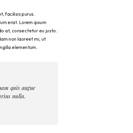
, facilisis purus.
ntum erat. Lorem ipsum
do at, consectetur eu justo.
 Nam non laoreet mi, ut
ingilla elementum.
 quam quis augue
rius nulla.