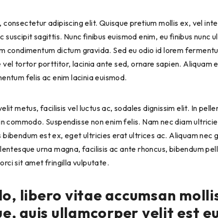
 consectetur adipiscing elit. Quisque pretium mollis ex, vel in
 suscipit sagittis. Nunc finibus euismod enim, eu finibus nunc u
uam condimentum dictum gravida. Sed eu odio id lorem ferment
 vel tortor porttitor, lacinia ante sed, ornare sapien. Aliquam 
mentum felis ac enim lacinia euismod.
lit metus, facilisis vel luctus ac, sodales dignissim elit. In pel
din commodo. Suspendisse non enim felis. Nam nec diam ultricie
 bibendum est ex, eget ultricies erat ultrices ac. Aliquam nec g
ellentesque urna magna, facilisis ac ante rhoncus, bibendum pe
ci sit amet fringilla vulputate.
 libero vitae accumsan mollis
e, quis ullamcorper velit est e