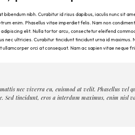
t bibendum nibh. Curabitur id risus dapibus, iaculis nunc sit amet
utrum enim. Phasellus vitae imperdiet felis. Nam non condime
 adipiscing elit. Nulla tortor arcu, consectetur eleifend commo
us nec ultricies. Curabitur tincidunt tincidunt urna id maximus.
unt ullamcorper orci at consequat. Nam ac sapien vitae neque fr
, mattis nec viverra eu, euismod at velit. Phasellus vel
e. Sed tincidunt, eros a interdum maximus, enim nisl va